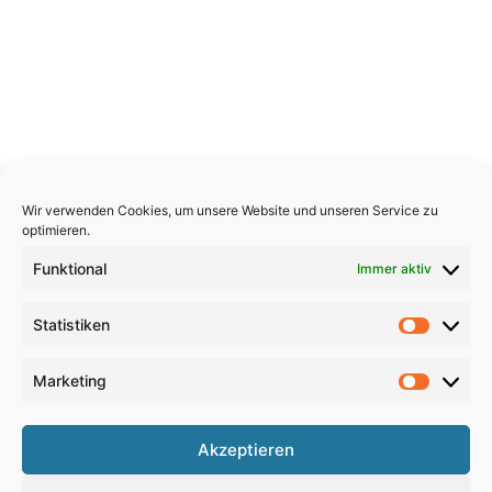
Wir verwenden Cookies, um unsere Website und unseren Service zu
optimieren.
Funktional
Immer aktiv
Statistiken
Statistik
Marketing
Marketi
Copyright 2026, All Rights Reserved
Akzeptieren
Impressum
,
Sitemap
,
Datenschutzerklärung
,
Archiv
,