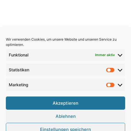
Wir verwenden Cookies, um unsere Website und unseren Service zu
optimieren.
Funktional
Immer aktiv
Statistiken
Statistik
Marketing
Marketi
Copyright 2026, All Rights Reserved
Akzeptieren
Impressum
,
Sitemap
,
Datenschutzerklärung
,
Archiv
,
Ablehnen
Haftungsausschluss
Einstellungen speichern