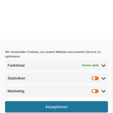
Wir verwenden Cookies, um unsere Website und unseren Service zu
optimieren.
Funktional
Immer aktiv
Statistiken
Statistik
Marketing
Marketi
Copyright 2026, All Rights Reserved
Akzeptieren
Impressum
,
Sitemap
,
Datenschutzerklärung
,
Archiv
,