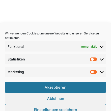
Wir verwenden Cookies, um unsere Website und unseren Service zu
optimieren.
Funktional
Immer aktiv
Statistiken
Statistik
Marketing
Marketi
Copyright 2026, All Rights Reserved
Akzeptieren
Impressum
,
Sitemap
,
Datenschutzerklärung
,
Archiv
,
Ablehnen
Haftungsausschluss
Einstellungen speichern