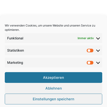
Wir verwenden Cookies, um unsere Website und unseren Service zu
optimieren.
Funktional
Immer aktiv
Statistiken
Statistik
Marketing
Marketi
Copyright 2026, All Rights Reserved
Akzeptieren
Impressum
,
Sitemap
,
Datenschutzerklärung
,
Archiv
,
Ablehnen
Haftungsausschluss
Einstellungen speichern
Google
RSS
Facebook
X
Pinterest
YouTube
Instagram