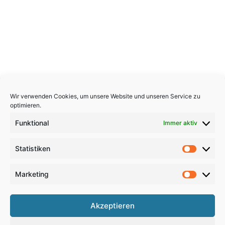
Wir verwenden Cookies, um unsere Website und unseren Service zu
optimieren.
Funktional
Immer aktiv
Statistiken
Statistik
Marketing
Marketi
Copyright 2026, All Rights Reserved
Akzeptieren
Impressum
,
Sitemap
,
Datenschutzerklärung
,
Archiv
,