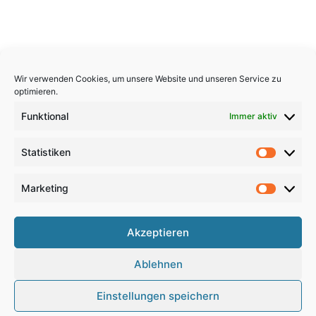
Wir verwenden Cookies, um unsere Website und unseren Service zu
optimieren.
Funktional
Immer aktiv
Statistiken
Statistik
Marketing
Marketi
Copyright 2026, All Rights Reserved
Akzeptieren
Impressum
,
Sitemap
,
Datenschutzerklärung
,
Archiv
,
Ablehnen
Haftungsausschluss
Einstellungen speichern
Google
RSS
Facebook
X
Pinterest
YouTube
Instagram