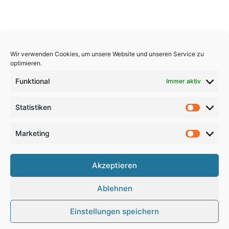
Wir verwenden Cookies, um unsere Website und unseren Service zu
optimieren.
Funktional
Immer aktiv
Statistiken
Statistik
Marketing
Marketi
Copyright 2026, All Rights Reserved
Akzeptieren
Impressum
,
Sitemap
,
Datenschutzerklärung
,
Archiv
,
Ablehnen
Haftungsausschluss
Einstellungen speichern
Google
RSS
Facebook
X
Pinterest
YouTube
Instagram