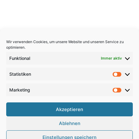
Wir verwenden Cookies, um unsere Website und unseren Service zu
optimieren.
Funktional
Immer aktiv
Statistiken
Statistik
Marketing
Marketi
Copyright 2026, All Rights Reserved
Akzeptieren
Impressum
,
Sitemap
,
Datenschutzerklärung
,
Archiv
,
Ablehnen
Haftungsausschluss
Einstellungen speichern