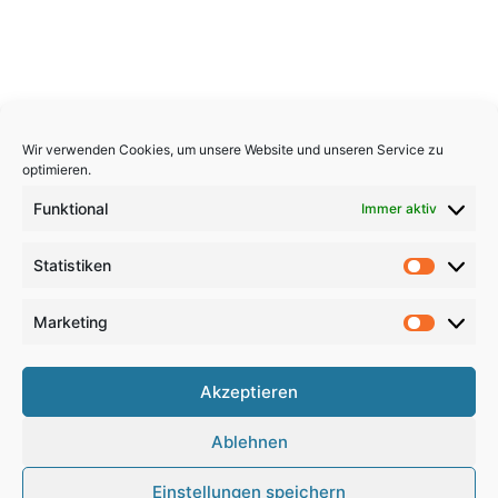
Wir verwenden Cookies, um unsere Website und unseren Service zu
optimieren.
Funktional
Immer aktiv
Statistiken
Statistik
Marketing
Marketi
Copyright 2026, All Rights Reserved
Akzeptieren
Impressum
,
Sitemap
,
Datenschutzerklärung
,
Archiv
,
Ablehnen
Haftungsausschluss
Einstellungen speichern