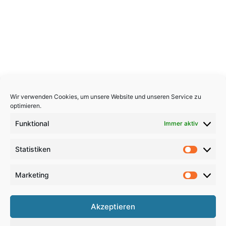
Wir verwenden Cookies, um unsere Website und unseren Service zu
optimieren.
Funktional
Immer aktiv
Statistiken
Statistik
Marketing
Marketi
Copyright 2026, All Rights Reserved
Akzeptieren
Impressum
,
Sitemap
,
Datenschutzerklärung
,
Archiv
,