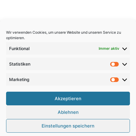
Wir verwenden Cookies, um unsere Website und unseren Service zu
optimieren.
Funktional
Immer aktiv
Statistiken
Statistik
Marketing
Marketi
Copyright 2026, All Rights Reserved
Akzeptieren
Impressum
,
Sitemap
,
Datenschutzerklärung
,
Archiv
,
Ablehnen
Haftungsausschluss
Einstellungen speichern
Google
RSS
Facebook
X
Pinterest
YouTube
Instagram