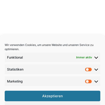
Wir verwenden Cookies, um unsere Website und unseren Service zu
optimieren.
Funktional
Immer aktiv
Statistiken
Statistik
Marketing
Marketi
Copyright 2026, All Rights Reserved
Akzeptieren
Impressum
,
Sitemap
,
Datenschutzerklärung
,
Archiv
,