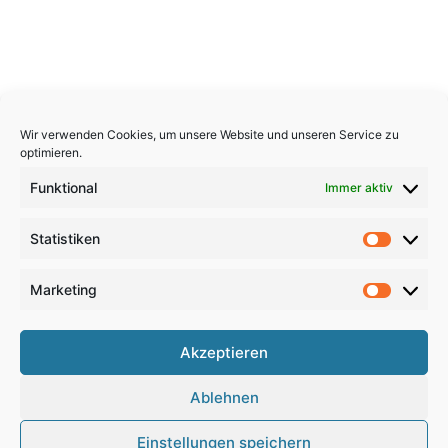
Wir verwenden Cookies, um unsere Website und unseren Service zu
optimieren.
Funktional
Immer aktiv
Statistiken
Statistik
Marketing
Marketi
Copyright 2026, All Rights Reserved
Akzeptieren
Impressum
,
Sitemap
,
Datenschutzerklärung
,
Archiv
,
Ablehnen
Haftungsausschluss
Einstellungen speichern