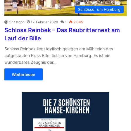
Schlösser um Hamburg
Christoph
17. Februar 2020
1
2.045
Schloss Reinbek – Das Raubritternest am
Lauf der Bille
Schloss Reinbek liegt idyllisch gelegen am Mühlteich des
aufgestauten Fluss Bille, östlich von Hamburg. Es ist ein
wunderbares Zeugnis der…
Weiterlesen