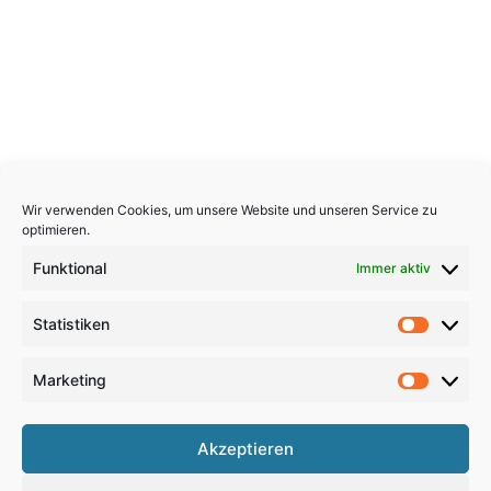
Wir verwenden Cookies, um unsere Website und unseren Service zu
optimieren.
Funktional
Immer aktiv
Statistiken
Statistik
Marketing
Marketi
Copyright 2026, All Rights Reserved
Akzeptieren
Impressum
,
Sitemap
,
Datenschutzerklärung
,
Archiv
,