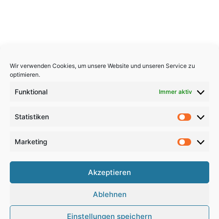
Wir verwenden Cookies, um unsere Website und unseren Service zu
optimieren.
Funktional
Immer aktiv
Statistiken
Statistik
Marketing
Marketi
Copyright 2026, All Rights Reserved
Akzeptieren
Impressum
,
Sitemap
,
Datenschutzerklärung
,
Archiv
,
Ablehnen
Haftungsausschluss
Einstellungen speichern