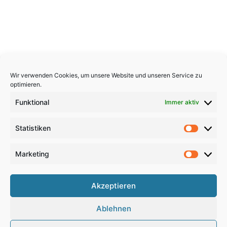
Wir verwenden Cookies, um unsere Website und unseren Service zu
optimieren.
Funktional
Immer aktiv
Statistiken
Statistik
Marketing
Marketi
Copyright 2026, All Rights Reserved
Akzeptieren
Impressum
,
Sitemap
,
Datenschutzerklärung
,
Archiv
,
Ablehnen
Haftungsausschluss