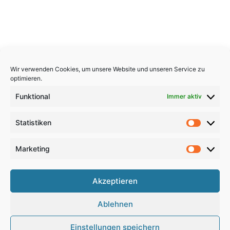
Wir verwenden Cookies, um unsere Website und unseren Service zu
optimieren.
Funktional
Immer aktiv
Statistiken
Statistik
Marketing
Marketi
Copyright 2026, All Rights Reserved
Akzeptieren
Impressum
,
Sitemap
,
Datenschutzerklärung
,
Archiv
,
Ablehnen
Haftungsausschluss
Einstellungen speichern