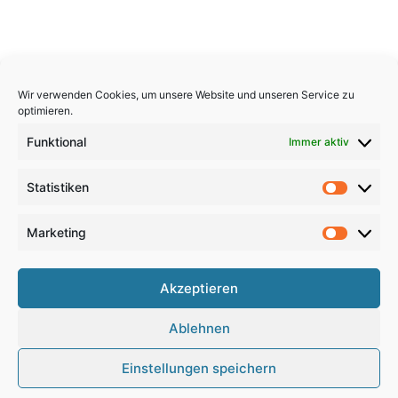
Wir verwenden Cookies, um unsere Website und unseren Service zu
optimieren.
Funktional
Immer aktiv
Statistiken
Statistik
Marketing
Marketi
Copyright 2026, All Rights Reserved
Akzeptieren
Impressum
,
Sitemap
,
Datenschutzerklärung
,
Archiv
,
Ablehnen
Haftungsausschluss
Einstellungen speichern
Google
RSS
Facebook
X
Pinterest
YouTube
Instagram