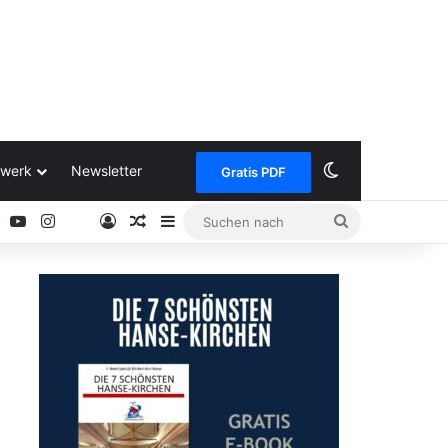
Skin umschalt
werk
Newsletter
Gratis PDF
ok
Pinterest
YouTube
Instagram
Anmelden
Zufälliger Artikel
Sidebar
Suchen
Google
nach