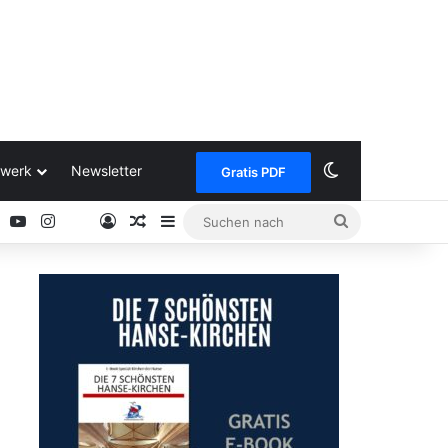
Skin umschalt
werk
Newsletter
Gratis PDF
ok
Pinterest
YouTube
Instagram
Anmelden
Zufälliger Artikel
Sidebar
Suchen
Google
nach